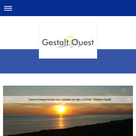
" Soyez le changement que vous souhaitez voir dans ce Monde " Mahatma Gandhi